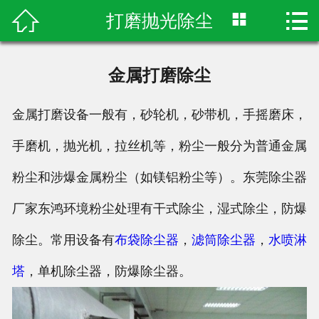



打磨抛光除尘
首页

关于东鸿
金属打磨除尘
废气处理设备
金属打磨设备一般有，砂轮机，砂带机，手摇磨床，
粉尘治理设备
手磨机，抛光机，拉丝机等，粉尘一般分为普通金属
废气处理案例
粉尘和涉爆金属粉尘（如镁铝粉尘等）。东莞除尘器
粉尘处理案例
厂家东鸿环境粉尘处理有干式除尘，湿式除尘，防爆
除尘。常用设备有
布袋除尘器
，
滤筒除尘器
，
水喷淋
废水噪音
塔
，单机除尘器，防爆除尘器。
环保资讯
联系东鸿